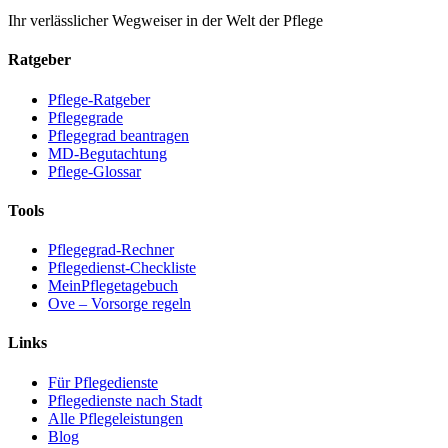
Ihr verlässlicher Wegweiser in der Welt der Pflege
Ratgeber
Pflege-Ratgeber
Pflegegrade
Pflegegrad beantragen
MD-Begutachtung
Pflege-Glossar
Tools
Pflegegrad-Rechner
Pflegedienst-Checkliste
MeinPflegetagebuch
Ove – Vorsorge regeln
Links
Für Pflegedienste
Pflegedienste nach Stadt
Alle Pflegeleistungen
Blog