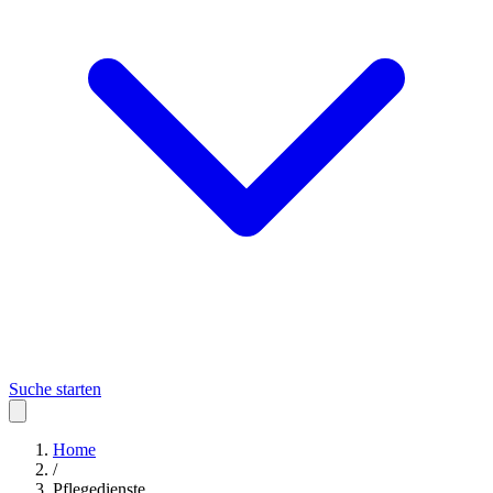
Suche starten
Home
/
Pflegedienste