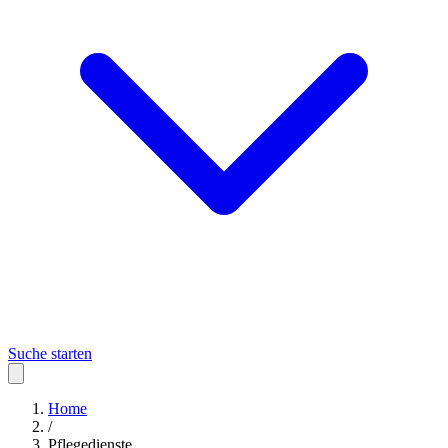
Suche starten
Home
/
Pflegedienste