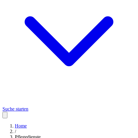
Suche starten
Home
/
Pflegedienste