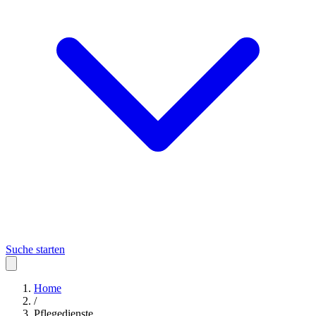
Suche starten
Home
/
Pflegedienste