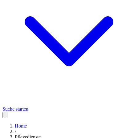
Suche starten
Home
/
Pflegedienste