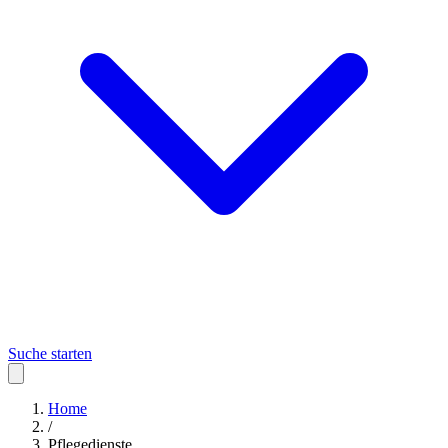
Suche starten
Home
/
Pflegedienste