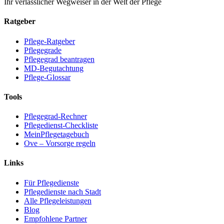
Ihr verlässlicher Wegweiser in der Welt der Pflege
Ratgeber
Pflege-Ratgeber
Pflegegrade
Pflegegrad beantragen
MD-Begutachtung
Pflege-Glossar
Tools
Pflegegrad-Rechner
Pflegedienst-Checkliste
MeinPflegetagebuch
Ove – Vorsorge regeln
Links
Für Pflegedienste
Pflegedienste nach Stadt
Alle Pflegeleistungen
Blog
Empfohlene Partner