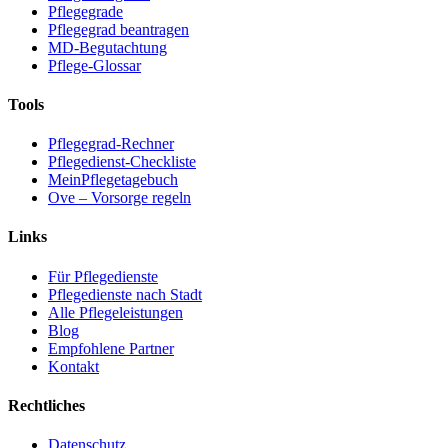
Pflegegrade
Pflegegrad beantragen
MD-Begutachtung
Pflege-Glossar
Tools
Pflegegrad-Rechner
Pflegedienst-Checkliste
MeinPflegetagebuch
Ove – Vorsorge regeln
Links
Für Pflegedienste
Pflegedienste nach Stadt
Alle Pflegeleistungen
Blog
Empfohlene Partner
Kontakt
Rechtliches
Datenschutz