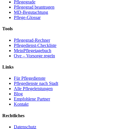
Pflegegrade
Pflegegrad beantragen
MD-Begutachtung
Pflege-Glossar
Tools
Pflegegrad-Rechner
Pflegedienst-Checkliste
MeinPflegetagebuch
Ove – Vorsorge regeln
Links
Für Pflegedienste
Pflegedienste nach Stadt
Alle Pflegeleistungen
Blog
Empfohlene Partner
Kontakt
Rechtliches
Datenschutz