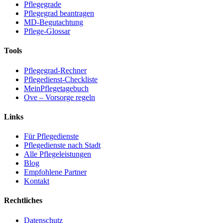
Pflegegrade
Pflegegrad beantragen
MD-Begutachtung
Pflege-Glossar
Tools
Pflegegrad-Rechner
Pflegedienst-Checkliste
MeinPflegetagebuch
Ove – Vorsorge regeln
Links
Für Pflegedienste
Pflegedienste nach Stadt
Alle Pflegeleistungen
Blog
Empfohlene Partner
Kontakt
Rechtliches
Datenschutz