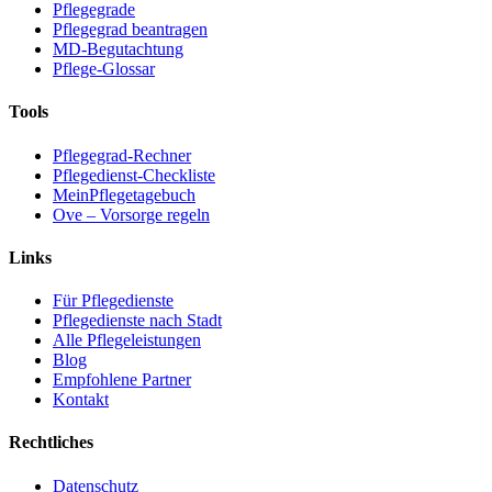
Pflegegrade
Pflegegrad beantragen
MD-Begutachtung
Pflege-Glossar
Tools
Pflegegrad-Rechner
Pflegedienst-Checkliste
MeinPflegetagebuch
Ove – Vorsorge regeln
Links
Für Pflegedienste
Pflegedienste nach Stadt
Alle Pflegeleistungen
Blog
Empfohlene Partner
Kontakt
Rechtliches
Datenschutz