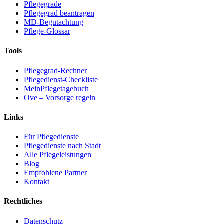
Pflegegrade
Pflegegrad beantragen
MD-Begutachtung
Pflege-Glossar
Tools
Pflegegrad-Rechner
Pflegedienst-Checkliste
MeinPflegetagebuch
Ove – Vorsorge regeln
Links
Für Pflegedienste
Pflegedienste nach Stadt
Alle Pflegeleistungen
Blog
Empfohlene Partner
Kontakt
Rechtliches
Datenschutz