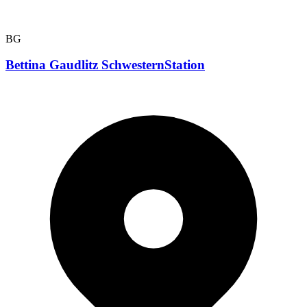
BG
Bettina Gaudlitz SchwesternStation