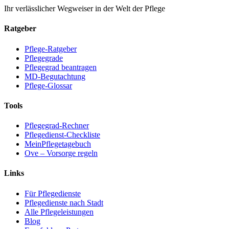
Ihr verlässlicher Wegweiser in der Welt der Pflege
Ratgeber
Pflege-Ratgeber
Pflegegrade
Pflegegrad beantragen
MD-Begutachtung
Pflege-Glossar
Tools
Pflegegrad-Rechner
Pflegedienst-Checkliste
MeinPflegetagebuch
Ove – Vorsorge regeln
Links
Für Pflegedienste
Pflegedienste nach Stadt
Alle Pflegeleistungen
Blog