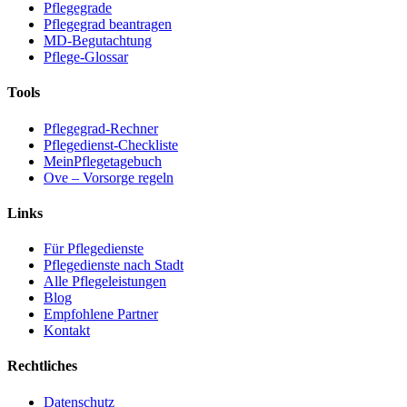
Pflegegrade
Pflegegrad beantragen
MD-Begutachtung
Pflege-Glossar
Tools
Pflegegrad-Rechner
Pflegedienst-Checkliste
MeinPflegetagebuch
Ove – Vorsorge regeln
Links
Für Pflegedienste
Pflegedienste nach Stadt
Alle Pflegeleistungen
Blog
Empfohlene Partner
Kontakt
Rechtliches
Datenschutz