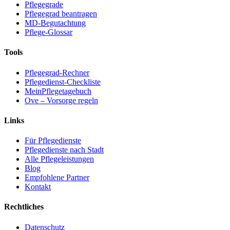
Pflegegrade
Pflegegrad beantragen
MD-Begutachtung
Pflege-Glossar
Tools
Pflegegrad-Rechner
Pflegedienst-Checkliste
MeinPflegetagebuch
Ove – Vorsorge regeln
Links
Für Pflegedienste
Pflegedienste nach Stadt
Alle Pflegeleistungen
Blog
Empfohlene Partner
Kontakt
Rechtliches
Datenschutz