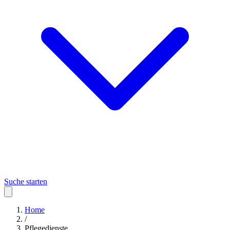
Suche starten
Home
/
Pflegedienste