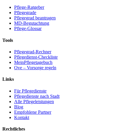
Pflege-Ratgeber
Pflegegrade
Pflegegrad beantragen
MD-Begutachtung
Pflege-Glossar
Tools
Pflegegrad-Rechner
Pflegedienst-Checkliste
MeinPflegetagebuch
Ove – Vorsorge regeln
Links
Für Pflegedienste
Pflegedienste nach Stadt
Alle Pflegeleistungen
Blog
Empfohlene Partner
Kontakt
Rechtliches