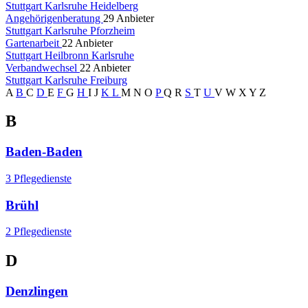
Stuttgart
Karlsruhe
Heidelberg
Angehörigenberatung
29 Anbieter
Stuttgart
Karlsruhe
Pforzheim
Gartenarbeit
22 Anbieter
Stuttgart
Heilbronn
Karlsruhe
Verbandwechsel
22 Anbieter
Stuttgart
Karlsruhe
Freiburg
A
B
C
D
E
F
G
H
I
J
K
L
M
N
O
P
Q
R
S
T
U
V
W
X
Y
Z
B
Baden-Baden
3 Pflegedienste
Brühl
2 Pflegedienste
D
Denzlingen