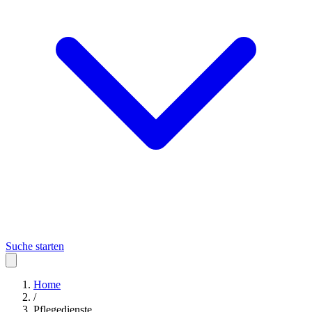
Suche starten
Home
/
Pflegedienste