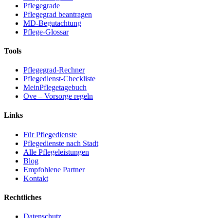
Pflegegrade
Pflegegrad beantragen
MD-Begutachtung
Pflege-Glossar
Tools
Pflegegrad-Rechner
Pflegedienst-Checkliste
MeinPflegetagebuch
Ove – Vorsorge regeln
Links
Für Pflegedienste
Pflegedienste nach Stadt
Alle Pflegeleistungen
Blog
Empfohlene Partner
Kontakt
Rechtliches
Datenschutz