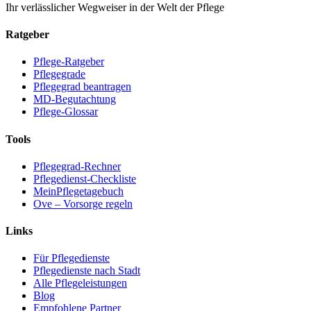
Ihr verlässlicher Wegweiser in der Welt der Pflege
Ratgeber
Pflege-Ratgeber
Pflegegrade
Pflegegrad beantragen
MD-Begutachtung
Pflege-Glossar
Tools
Pflegegrad-Rechner
Pflegedienst-Checkliste
MeinPflegetagebuch
Ove – Vorsorge regeln
Links
Für Pflegedienste
Pflegedienste nach Stadt
Alle Pflegeleistungen
Blog
Empfohlene Partner