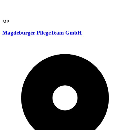
MP
Magdeburger PflegeTeam GmbH