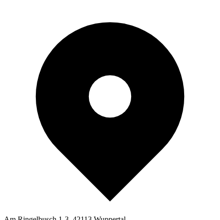
Am Ringelbusch 1-3, 42113 Wuppertal