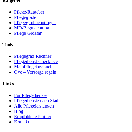
Ratgeber
Pflege-Ratgeber
Pflegegrade
Pflegegrad beantragen
MD-Begutachtung
Pflege-Glossar
Tools
Pflegegrad-Rechner
Pflegedienst-Checkliste
MeinPflegetagebuch
Ove – Vorsorge regeln
Links
Für Pflegedienste
Pflegedienste nach Stadt
Alle Pflegeleistungen
Blog
Empfohlene Partner
Kontakt