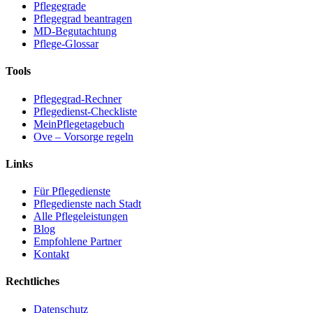
Pflegegrade
Pflegegrad beantragen
MD-Begutachtung
Pflege-Glossar
Tools
Pflegegrad-Rechner
Pflegedienst-Checkliste
MeinPflegetagebuch
Ove – Vorsorge regeln
Links
Für Pflegedienste
Pflegedienste nach Stadt
Alle Pflegeleistungen
Blog
Empfohlene Partner
Kontakt
Rechtliches
Datenschutz